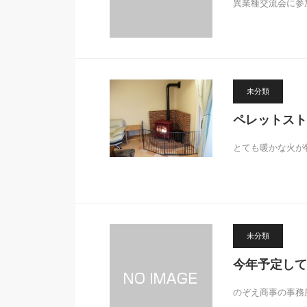
異業種交流会に参
未分類
ペレットスト
とても暖かな火が
未分類
今年予定して
のぞえ商事の事務