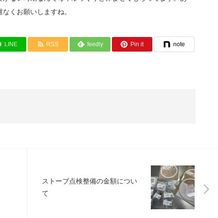
慮なくお願いしますね。
LINE
RSS
feedly
Pin it
note
ストーブ点検整備の金額につい
て