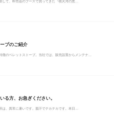
加して、即売会のブースで買ってきた『噴火湾の恵…
ーブのご紹介
特徴のペレットストーブ。当社では、販売設置からメンテナ…
いる方、お急ぎください。
所は、異常に暑いです。脂汗でテカテカです。本日…