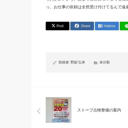
っ、お仕事の依頼は全然受け付けてるんで遠
Post
Share
Hatena
投稿者:
野副 弘幸
未分類
ストーブ点検整備の案内