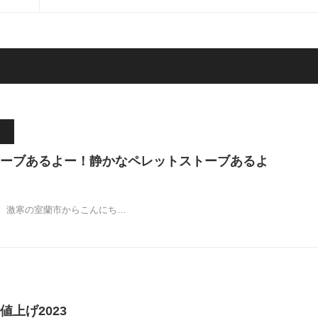
ーブあるよー！静かなペレットストーブあるよ
、激寒の室蘭市からこんにち…
値上げ2023