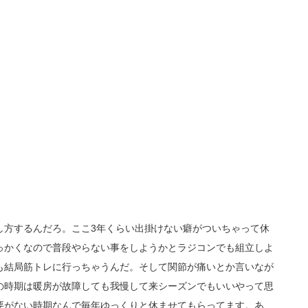
し方するんだろ。ここ3年くらい出掛けない癖がついちゃって休
っかくなので普段やらない事をしようかとラジコンでも組立しよ
も結局筋トレに行っちゃうんだ。そして関節が痛いとか言いなが
の時期は暖房が故障しても我慢して来シーズンでもいいやって思
要がない時期なんで毎年ゆっくりと休ませてもらってます。あ