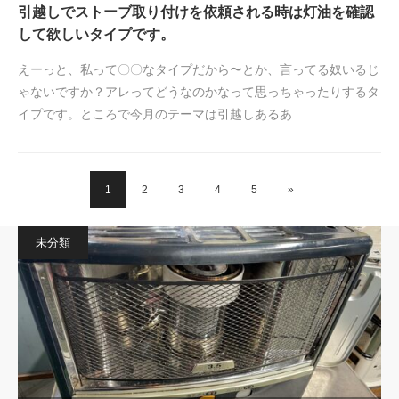
引越しでストーブ取り付けを依頼される時は灯油を確認
して欲しいタイプです。
えーっと、私って〇〇なタイプだから〜とか、言ってる奴いるじ
ゃないですか？アレってどうなのかなって思っちゃったりするタ
イプです。ところで今月のテーマは引越しあるあ…
1
2
3
4
5
»
未分類