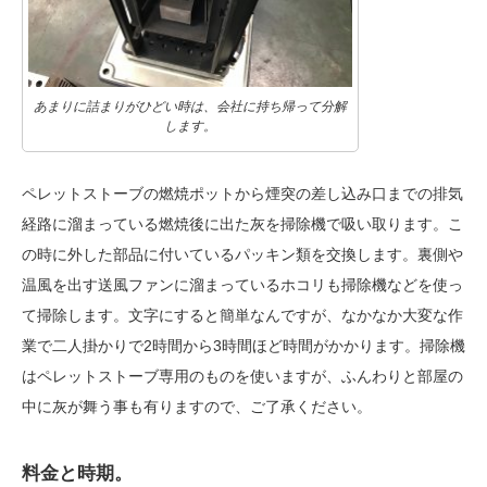
あまりに詰まりがひどい時は、会社に持ち帰って分解
します。
ペレットストーブの燃焼ポットから煙突の差し込み口までの排気
経路に溜まっている燃焼後に出た灰を掃除機で吸い取ります。こ
の時に外した部品に付いているパッキン類を交換します。裏側や
温風を出す送風ファンに溜まっているホコリも掃除機などを使っ
て掃除します。文字にすると簡単なんですが、なかなか大変な作
業で二人掛かりで2時間から3時間ほど時間がかかります。掃除機
はペレットストーブ専用のものを使いますが、ふんわりと部屋の
中に灰が舞う事も有りますので、ご了承ください。
料金と時期。