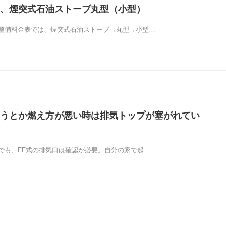
、煙突式石油ストーブ丸型（小型）
整備料金表では、煙突式石油ストーブ→丸型→小型…
うとか燃え方が悪い時は排気トップが塞がれてい
でも、FF式の排気口は確認が必要。自分の家で起…