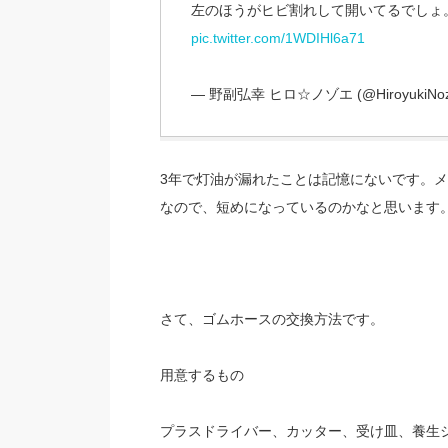
左のほうがヒビ割れして開いてるでしょ
pic.twitter.com/1WDIHl6a71
— 野副弘幸 ヒロ☆ノゾエ (@HiroyukiNoz
3年で灯油が漏れたことは記憶にないです。
なので、短めになっているのかなと思います
さて、ゴムホースの交換方法です。
用意するもの
プラスドライバー、カッター、受け皿、養生