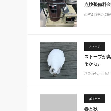
点検整備料金
のぞえ商事の点検
ストーブ
ストーブが臭
るかも。
積雪の少ない地方
ボイラー
春と秋