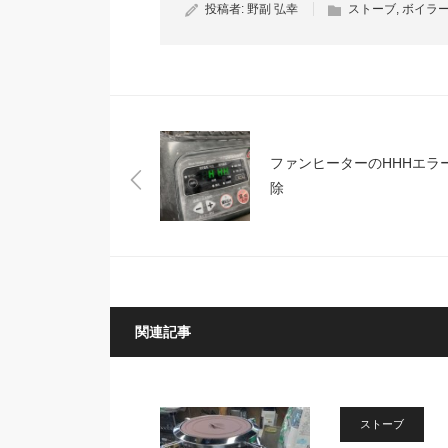
投稿者:
野副 弘幸
ストーブ
,
ボイラ
ファンヒーターのHHHエラ
除
関連記事
ストーブ