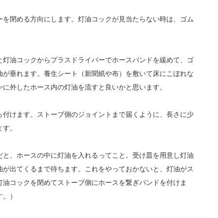
ーを閉める方向にします。灯油コックが見当たらない時は、ゴム
と灯油コックからプラスドライバーでホースバンドを緩めて、ゴ
油が垂れます。養生シート（新聞紙や布）を敷いて床にこぼれな
かに外したホース内の灯油を流すと良いかと思います。
ら付けます。ストーブ側のジョイントまで届くように、長さに少
ます。
だと、ホースの中に灯油を入れるってこと。受け皿を用意し灯油
油が出てくるまで待ちます。これをやっておかないと、灯油がス
灯油コックを閉めてストーブ側にホースを繋ぎバンドを付けま
す。）