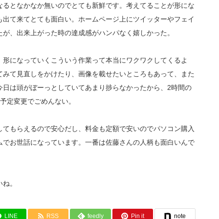
なるとなかなか無いのでとても新鮮です。考えてることが形にな
も出て来てとても面白い。ホームページ上にツイッターやフェイ
たが、出来上がった時の達成感がハンパなく嬉しかった。
、形になっていくこういう作業って本当にワクワクしてくるよ
てみて見直しをかけたり、画像を載せたいところもあって、また
今日は頭がぼーっとしていてあまり捗らなかったから、2時間の
な予定変更でごめんない。
してもらえるので安心だし、料金も定額で安いのでパソコン購入
ムでお世話になっています。一番は佐藤さんの人柄も面白いんで
いね。
LINE
RSS
feedly
Pin it
note