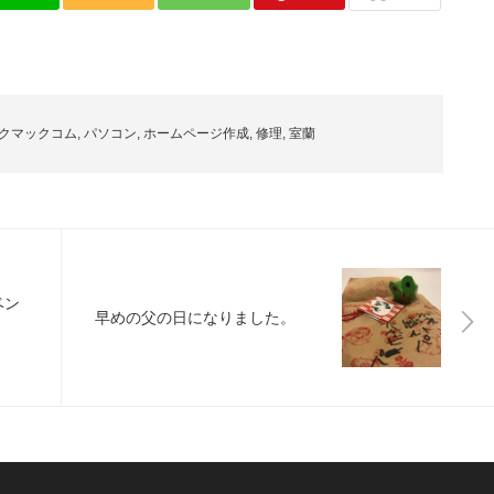
クマックコム
,
パソコン
,
ホームページ作成
,
修理
,
室蘭
ベン
早めの父の日になりました。