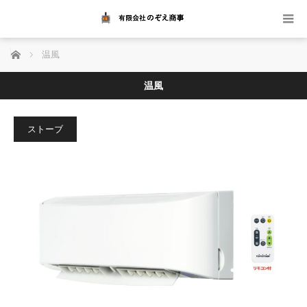
ホーム
温風
温風
ストーブ